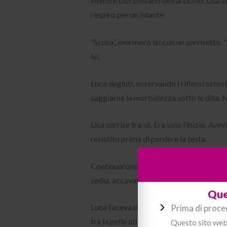
Mentre discutevano dell’articolo, Lisa si
respiro per un istante.
“Scusa”, mormorò lei con un sorrisetto.
lui.
Luca deglutì, osservando i riflessi setos
saggiarne la morbidezza sotto le dita. 
Lisa sorrise tra sé. Era solo l’inizio. A
resistito prima di perdere la testa.
Continuarono a lavorare fianco a fianco 
sedia, accavallando le gambe in modo ch
Que
Luca faceva del suo meglio per concentra
Prima di proce
tra la pelle abbronzata di Lisa e il color
Questo sito web 