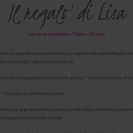
Il regalo di Lisa
Lascia un commento
/
Diario
/ Di
Luca
fficio, lo sguardo perso nel vuoto. Lisa sapeva che aveva litigato co
tto un piccolo “regalo” per tirarlo su.
 gonna che ondeggiava morbida sulle gambe. “Ciao, eccomi qua. Pron
 “Ciao Lisa. Sì, cominciamo pure.”
n modo che la gonna risalisse un po’ più del solito, rivelando una p
Luca apprezzasse quella visione.