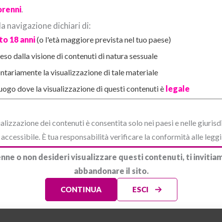
renni
.
 “Ti dispiace se mi rilasso un po’ i piedi? Oggi questi tacchi mi stan
 navigazione dichiari di:
o 18 anni
(o l'età maggiore prevista nel tuo paese)
a i piedi di Lisa liberarsi dalle scarpe. Le dita affusolate, avvolte ne
so dalla visione di contenuti di natura sessuale
ntariamente la visualizzazione di tale materiale
l’effetto che gli faceva quella vista. Lo stava provocando di propos
luogo dove la visualizzazione di questi contenuti è
legale
vviso, alzandosi. Senza le scarpe col tacco era leggermente più bass
alizzazione dei contenuti è consentita solo nei paesi e nelle giurisd
fumo. Chiuse gli occhi per un istante, sopraffatto.
ccessibile. È tua responsabilità verificare la conformità alle leggi 
scire dall’ufficio, il passo felino sui piedi velati. Sospirò. Quell
nne o non desideri visualizzare questi contenuti, ti invit
.
abbandonare il sito.
CONTINUA
ESCI
dibile tentazione. E per un attimo, solo per un attimo, Luca si chi