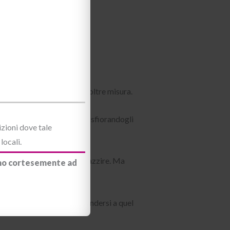
no uccidendo.”
lla velatura dei collant, si
ito. E la cosa lo eccitava oltre misura.
a di lui. Gli passò accanto sfiorandogli
izioni dove tale
locali.
a donna lo stava facendo impazzire. Ma
iamo cortesemente ad
ese come sarebbe stato arrendersi a quel