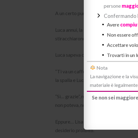
persone
maggio
A un certo punto Lisa si tolse le scarpe.
Confermando la
Avere
compiut
Luca annuì, la gola secca, mentre osservav
Non essere offe
stiracchiarono sinuose.
Accettare volo
Luca sapeva che Lisa era consapevole del
Trovarti in un 
Nota
“Ti va un caffè?” propose Lisa all’impro
La navigazione e la visu
la spalla e Luca poté annusare il suo pro
materiale è legalmente a
“Sì… grazie”, mormorò rauco. La osservò u
Se non sei maggiore
non poteva, non doveva lasciarsi andare
Eppure… Lisa gli stava offrendo un’incre
desiderio proibito.