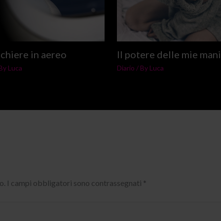
chiere in aereo
Il potere delle mie mani
 By
Luca
Diario
/ By
Luca
o.
I campi obbligatori sono contrassegnati
*