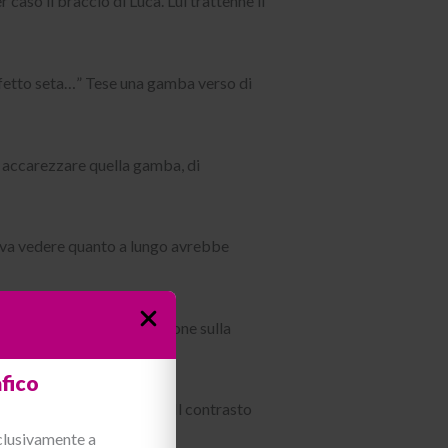
caso il braccio di Luca. Lui trattenne il
effetto seta…” Tese una gamba verso di
di accarezzare quella gamba, di
Voleva vedere quanto a lungo avrebbe
tanto Lisa cambiava posizione sulla
fico
 quelle gambe affusolate. Il contrasto
sclusivamente a