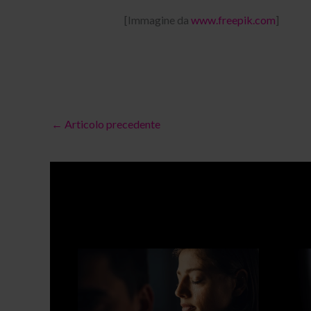
[Immagine da
www.freepik.com
]
←
Articolo precedente