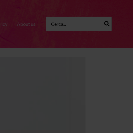
Ricerca
licy
About us
per: