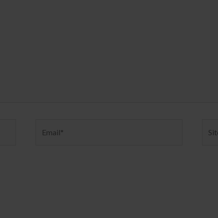
Email*
Sito
web