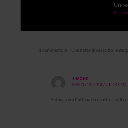
Un le
Recensi
1 commento su “Una notte di sesso bollente (
SIMONE
MARZO 14, 2013 ALLE 1:48 PM
Sei una vera Puttana da quattro soldi c