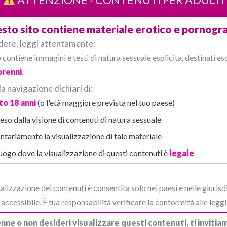
 a 90° sul letto, mentre Massimo si stava gustando tutta la scena e
sto sito contiene materiale erotico e pornogra
ntando la figa e ad un certo punto mi sono sentita sfondata comp
dere, leggi attentamente:
iacere si univano a quelli di Massimo che non riusciva più a starsene
contiene immagini e testi di natura sessuale esplicita, destinati e
renni
.
così mentre mi facevo pompare la figa da dietro, mi sono avvicinata a
 navigazione dichiari di:
ccata che lo ha fatto impazzire.
o 18 anni
(o l'età maggiore prevista nel tuo paese)
so dalla visione di contenuti di natura sessuale
ntariamente la visualizzazione di tale materiale
luogo dove la visualizzazione di questi contenuti è
legale
alizzazione dei contenuti è consentita solo nei paesi e nelle giurisd
ccessibile. È tua responsabilità verificare la conformità alle leggi 
nne o non desideri visualizzare questi contenuti, ti invit