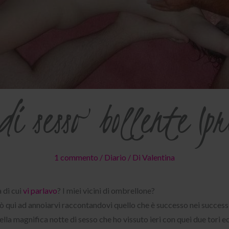
di sesso bollente (p
1 commento
/
Diario
/ Di
Valentina
 di cui
vi
parlavo
? I miei vicini di ombrellone?
rò qui ad annoiarvi raccontandovi quello che è successo nei successi
lla magnifica notte di sesso che ho vissuto ieri con quei due tori ec