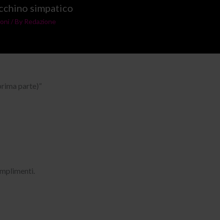
cchino simpatico
oni
/ By
Redazione
prima parte)”
omplimenti.