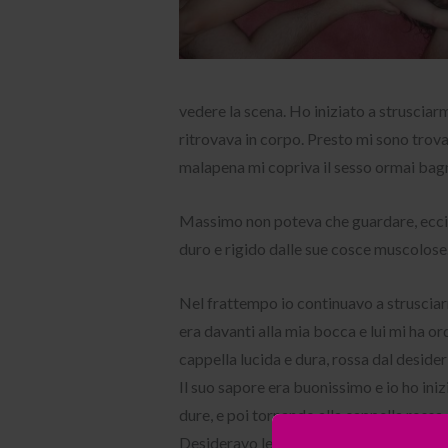
vedere la scena. Ho iniziato a strusciarm
ritrovava in corpo. Presto mi sono trova
malapena mi copriva il sesso ormai bag
Massimo non poteva che guardare, eccitat
duro e rigido dalle sue cosce muscolose
Nel frattempo io continuavo a strusciarm
era davanti alla mia bocca e lui mi ha or
cappella lucida e dura, rossa dal desider
Il suo sapore era buonissimo e io ho iniz
dure, e poi tornando alla cappella rossa.
Desideravo leccarlo per tanto tempo, v