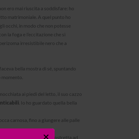
on ero mai riuscita a soddisfare: ho
letto matrimoniale. A quel punto ho
gli occhi, in modo che non potesse
on la foga e l’eccitazione che si
perizoma irresistibile nero che a
 faceva bella mostra di sé, spuntando
uo momento.
occhiata ai piedi del letto, il suo cazzo
ticabili
. Io ho guardato quella bella
occa carnosa, fino a giungere alle palle
do. Sempre bendato mi ha costretta ad