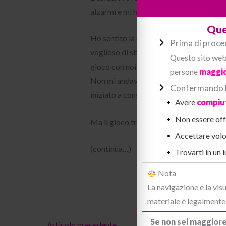
alzarmi e mi ha fatta girare, mettendomi
Que
Ho sentito la cappella che mi stava pu
Prima di proce
voglioso di sborrare. I miei mugolii di p
Questo sito web 
gioco con noi due.
persone
maggio
Non mi andava di farlo soffrire oltre e 
Confermando la
iniziato a consolarlo con una potente le
Avere
compiut
Non essere offe
Ma il gioco tra noi era appena iniziato…
Accettare volo
(continua…)
Trovarti in un 
Nota
La navigazione e la visu
materiale è legalmente a
Se non sei maggiore
←
Articolo precedente