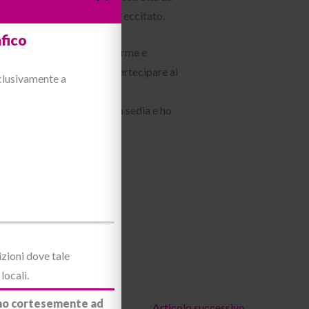
 aveva il cazzo sempre più eccitato.
fico
letamente da un membro enorme e
 in disparte e che voleva partecipare al
sclusivamente a
lla mia vittima legata alla sedia e ho
izioni dove tale
locali.
iamo cortesemente ad
Articolo successivo
→