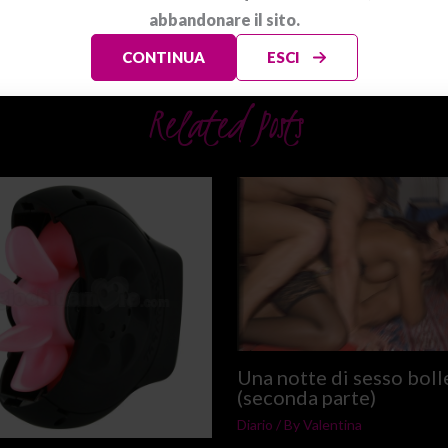
abbandonare il sito.
CONTINUA
ESCI
Related Posts
Una notte di sesso boll
(seconda parte)
Diario
/ By
Valentina