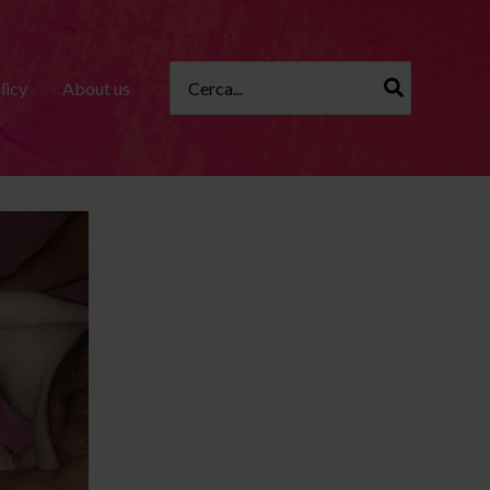
Ricerca
licy
About us
per: