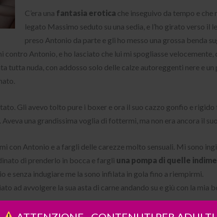
C’era una
fantasia erotica
che inseguivo da tempo e che n
legato Massimo seduto su una sedia, e l’ho girato verso il 
preso Antonio da parte e gli ho messo una grossa benda su
i contro Antonio, e ho lasciato che lui mi spogliasse velocemente, c
ta tutta nuda, con addosso solo delle calze autoreggenti nere e un 
nato.
o. Gli avevo tolto pure i boxer e ora il suo cazzo gonfio e rigido
. Aveva una grandissima voglia di fottermi, ma non era ancora il s
i con Antonio e a fargli delle carezze molto sensuali. Mi sono ingin
dinato di prenderlo in bocca e fargli
una pompa di quelle indimen
io e senza indugiare me la sono infilata in gola fino a riempirmi.
iato ad avvolgere la sua asta di carne andando su e giù con la mia b
olevo spompinarlo fino a farlo venire, ma Antonio non era d’accor
ATTENZIONE - CONTENUTI PER ADULTI