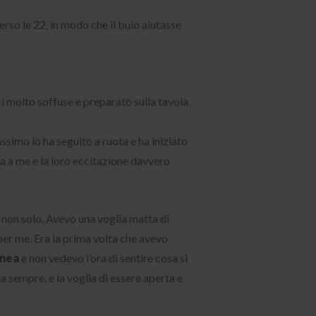
so le 22, in modo che il buio aiutasse
uci molto soffuse e preparato sulla tavola
ssimo lo ha seguito a ruota e ha iniziato
va a me e la loro eccitazione davvero
ma non solo. Avevo una voglia matta di
er me. Era la prima volta che avevo
anea
e non vedevo l’ora di sentire cosa si
da sempre, e la voglia di essere aperta e