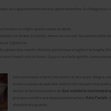
ato loro appuntamento nel mio appartamentino di villeggiatura ver
eva lontano un miglio quanto erano arrapati.
accomodare sul divano in salotto. Avevo acceso per l’occasione delle l
 po’ il ghiaccio.
ka ghiacciata, mentre Antonio già iniziava a togliersi la maglia. Ma
bi sono rimasti solo in boxer. Il pacco era bello gonfio, come piace
L’alcool iniziava a darmi alla testa e io ero un po’ allegra, 
essere scopata da quei due stalloni che stavano sbavando p
deciso di farmi possedere da
due uomini in contempor
provava a sentire una doppia penetrazione.
Amo l’anale
, 
sfondata era grande.