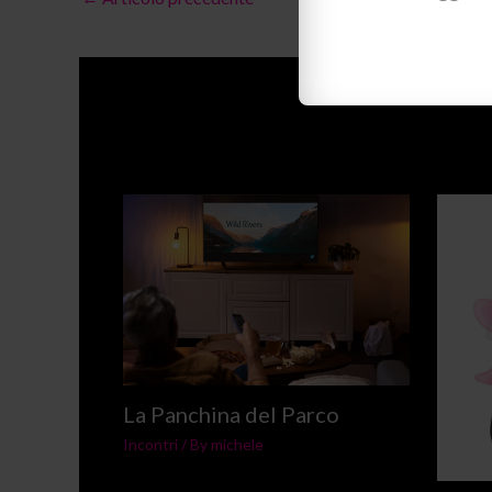
La Panchina del Parco
Incontri
/ By
michele