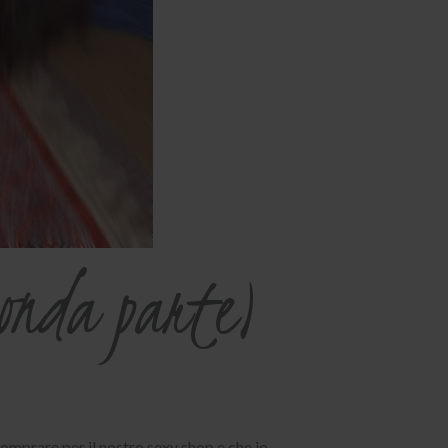
conda parte)
mprare per il nostro sexy shop e che io