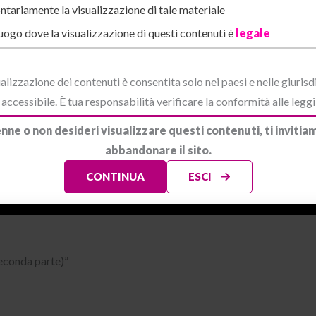
ntariamente la visualizzazione di tale materiale
luogo dove la visualizzazione di questi contenuti è
legale
alizzazione dei contenuti è consentita solo nei paesi e nelle giurisd
Una notte di sesso boll
ccessibile. È tua responsabilità verificare la conformità alle leggi 
(prima parte)
Diario
/ By
Valentina
nne o non desideri visualizzare questi contenuti, ti invit
cchino simpatico
abbandonare il sito.
oni
/ By
Redazione
CONTINUA
ESCI
econda parte)”