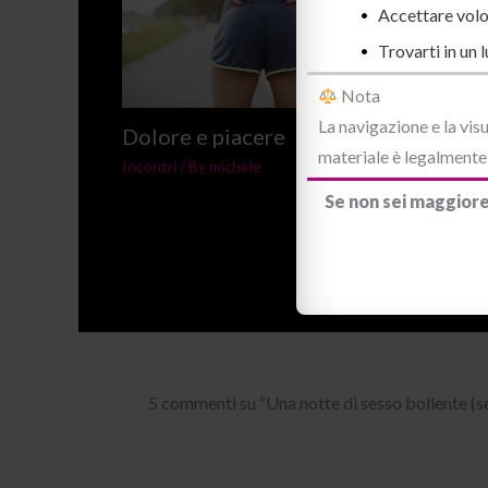
Accettare volo
Trovarti in un 
Nota
La navigazione e la visu
Dolore e piacere
materiale è legalmente a
Incontri
/ By
michele
Se non sei maggiore
Un le
Recensi
5 commenti su “Una notte di sesso bollente (s