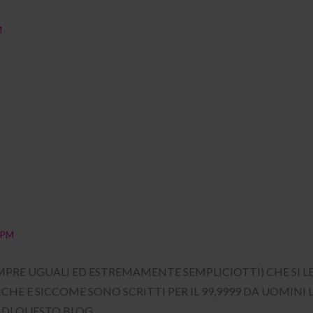
M
 PM
EMPRE UGUALI ED ESTREMAMENTE SEMPLICIOTTI) CHE S
HE E SICCOME SONO SCRITTI PER IL 99,9999 DA UOMINI 
 DI QUESTO BLOG.