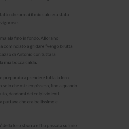
atto che ormai il mio culo era stato
 vigorose.
maiala fino in fondo. Allora ho
ha cominciato a gridare “vengo brutta
l cazzo di Antonio con tutta la
 la mia bocca calda.
o preparata a prendere tutta la loro
vo solo che mi riempissero, fino a quando
uto, dandomi dei colpi violenti
da puttana che era bellissimo e
 della loro sborra e l’ho passata sul mio