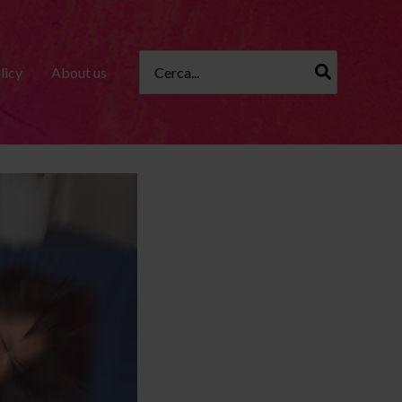
Ricerca
licy
About us
per: