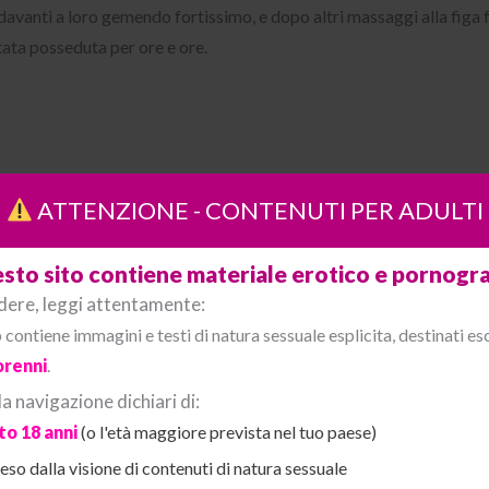
avanti a loro gemendo fortissimo, e dopo altri massaggi alla figa f
tata posseduta per ore e ore.
ATTENZIONE - CONTENUTI PER ADULTI
sto sito contiene materiale erotico e pornogra
dere, leggi attentamente:
Related Posts
contiene immagini e testi di natura sessuale esplicita, destinati e
renni
.
 navigazione dichiari di:
o 18 anni
(o l'età maggiore prevista nel tuo paese)
so dalla visione di contenuti di natura sessuale