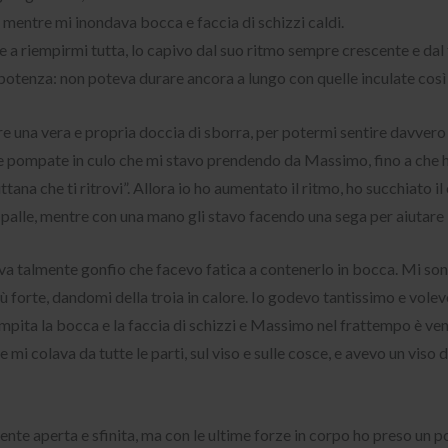
o mentre mi inondava bocca e faccia di schizzi caldi.
a riempirmi tutta, lo capivo dal suo ritmo sempre crescente e dal f
tenza: non poteva durare ancora a lungo con quelle inculate così
are una vera e propria doccia di sborra, per potermi sentire davvero 
lle pompate in culo che mi stavo prendendo da Massimo, fino a che 
uttana che ti ritrovi”. Allora io ho aumentato il ritmo, ho succhiato i
e palle, mentre con una mano gli stavo facendo una sega per aiutare
eva talmente gonfio che facevo fatica a contenerlo in bocca. Mi son
ù forte, dandomi della troia in calore. Io godevo tantissimo e vole
empita la bocca e la faccia di schizzi e Massimo nel frattempo è ven
i colava da tutte le parti, sul viso e sulle cosce, e avevo un viso 
te aperta e sfinita, ma con le ultime forze in corpo ho preso un po’