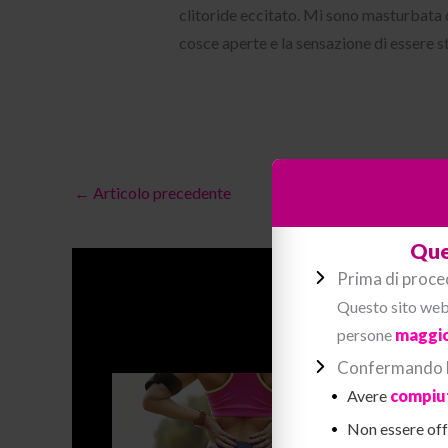
clitoride eccitato. Mi sono masturbata d
cosce aperte e la sensazione di essere s
←
Articolo precedente
Que
Prima di proce
Questo sito web 
persone
maggio
Confermando la
Avere
compiut
Non essere offe