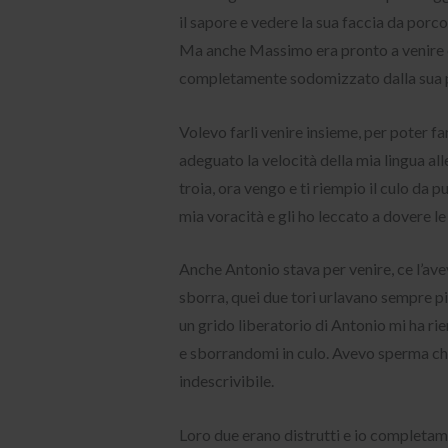
il sapore e vedere la sua faccia da porc
Ma anche Massimo era pronto a venire e 
completamente sodomizzato dalla sua po
Volevo farli venire insieme, per poter f
adeguato la velocità della mia lingua a
troia, ora vengo e ti riempio il culo da p
mia voracità e gli ho leccato a dovere l
Anche Antonio stava per venire, ce l’av
sborra, quei due tori urlavano sempre pi
un grido liberatorio di Antonio mi ha ri
e sborrandomi in culo. Avevo sperma che m
indescrivibile.
Loro due erano distrutti e io completamen