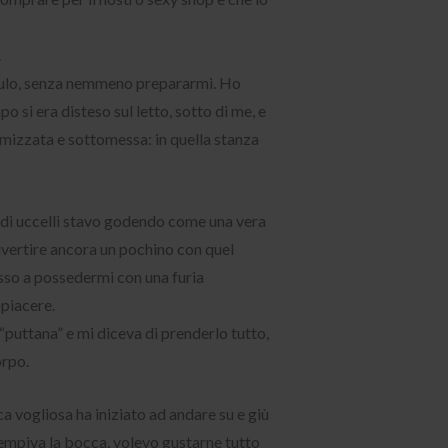
.
l culo, senza nemmeno prepararmi. Ho
si era disteso sul letto, sotto di me, e
omizzata e sottomessa: in quella stanza
a di uccelli stavo godendo come una vera
vertire ancora un pochino con quel
esso a possedermi con una furia
 piacere.
“puttana” e mi diceva di prenderlo tutto,
orpo.
 vogliosa ha iniziato ad andare su e giù
iempiva la bocca, volevo gustarne tutto