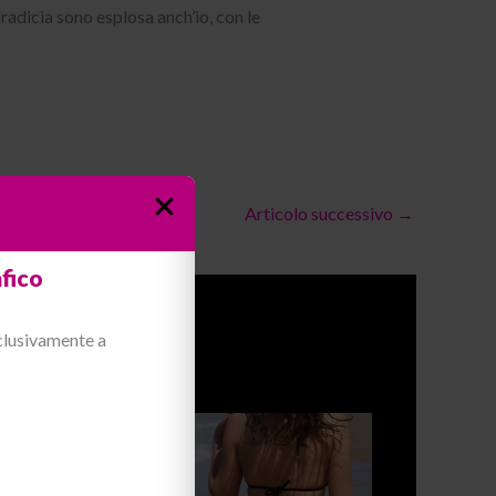
radicia sono esplosa anch’io, con le
Articolo successivo
→
fico
sclusivamente a