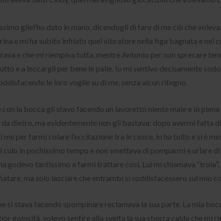
ssimo gliel’ho dato in mano, dicendogli di fare di me ciò che voleva
rina e mi ha subito infilato quel vibratore nella figa bagnata e ne
va e che mi riempiva tutta, mentre Antonio per non sprecare tempo 
utto e a leccargli per bene le palle. Io mi sentivo decisamente sod
ddisfacendo le loro voglie su di me, senza alcun ritegno.
 con la bocca gli stavo facendo un lavoretto niente male e io pien
a dietro, ma evidentemente non gli bastava: dopo avermi fatta di
e per farmi colare l’eccitazione tra le cosce, lo ha tolto e si è m
il culo in pochissimo tempo e non smetteva di pomparmi e urlare di
a godevo tantissimo a farmi trattare così. Lui mi chiamava “troia”, 
iatare, ma solo lasciare che entrambi si soddisfacessero sul mio c
he si stava facendo spompinare reclamava la sua parte. La mia bocca
r golosità, volevo sentire alla svelta la sua sborra calda che mi r