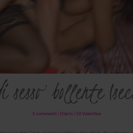
i sesso bollente (se
5 commenti
/
Diario
/ Di
Valentina
mi aveva dato Cindy, quel meraviglioso giocattolo che volevamo co