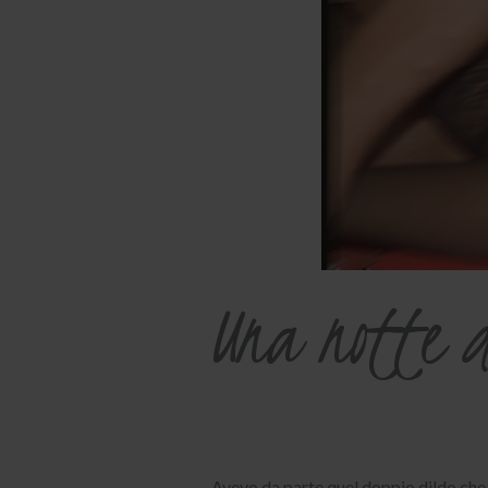
Una notte d
… Avevo da parte quel doppio dildo che 