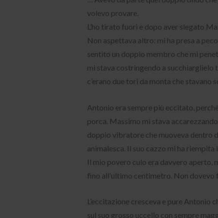
volevo provare.
L’ho tirato fuori e dopo aver slegato Ma
Non aspettava altro: mi ha presa a peco
sentito un doppio membro che mi penetra
mi stava costringendo a succhiarglielo t
c’erano due tori da monta che stavano so
Antonio era sempre più eccitato, perchè
porca. Massimo mi stava accarezzando d
doppio vibratore che muoveva dentro di m
animalesca. Il suo cazzo mi ha riempita 
Il mio povero culo era davvero aperto, m
fino all’ultimo centimetro. Non dovevo f
L’eccitazione cresceva e pure Antonio c
sul suo grosso uccello con sempre maggio