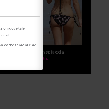
izioni dove tale
ente
locali.
iamo cortesemente ad
Sexy shop in spiaggia
Diario
/ By
Valentina